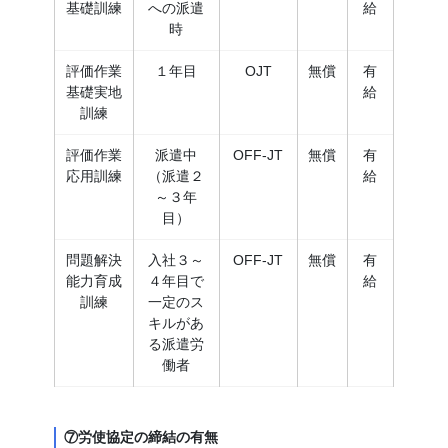
基礎訓練
への派遣
給
時
評価作業
１年目
OJT
無償
有
基礎実地
給
訓練
評価作業
派遣中
OFF-JT
無償
有
応用訓練
（派遣２
給
～３年
目）
問題解決
入社３～
OFF-JT
無償
有
能力育成
４年目で
給
訓練
一定のス
キルがあ
る派遣労
働者
⑦労使協定の締結の有無