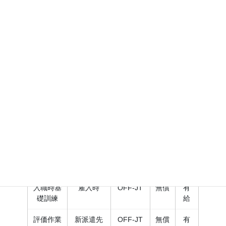
28.8％
⑥派遣労働者のキャリア形成支援制度に関する事項
キャリア・コンサルティング相談窓口
： 代表取締
役 岩渕 清治
キャリアアップに資する教育訓練
訓練種別
対象とな
OJT・
費用
賃
る派遣労
OFF-JT
負担
金
働者
の別
雇入時・
派遣中・○
年目など
入職時基
雇入時
OFF-JT
無償
有
礎訓練
給
評価作業
新派遣先
OFF-JT
無償
有