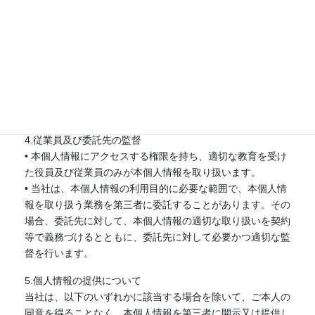
• 当社が販売・提供する商品・サービスに関する情報のお知
らせ
（2）採用応募者の皆さまの個人情報
• 採用応募者の皆さまへのご連絡
• 募集要件に合うかどうかの選考資料
• 今後の採用活動のための統計資料
• 採用決定後における雇用管理上の基礎資料
4.従業員及び委託先の監督
• 本個人情報にアクセスする権限を持ち、適切な教育を受け
た役員及び従業員のみが本個人情報を取り扱います。
• 当社は、本個人情報の利用目的に必要な範囲で、本個人情
報を取り扱う業務を第三者に委託することがあります。その
場合、委託先に対して、本個人情報の適切な取り扱いを契約
等で義務づけるとともに、委託先に対して必要かつ適切な監
督を行います。
5.個人情報の提供について
当社は、以下のいずれかに該当する場合を除いて、ご本人の
同意を得ることなく、本個人情報を第三者に開示又は提供し